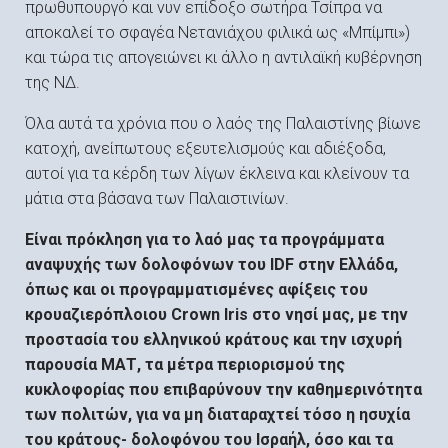
πρωθυπουργό και νυν επίδοξο σωτήρα Τσίπρα να
αποκαλεί το σφαγέα Νετανιάχου φιλικά ως «Μπίμπι»)
και τώρα τις απογειώνει κι άλλο η αντιλαϊκή κυβέρνηση
της ΝΔ.
Όλα αυτά τα χρόνια που ο λαός της Παλαιστίνης βίωνε
κατοχή, ανείπωτους εξευτελισμούς και αδιέξοδα,
αυτοί για τα κέρδη των λίγων έκλεινα και κλείνουν τα
μάτια στα βάσανα των Παλαιστινίων.
Είναι πρόκληση για το λαό μας τα προγράμματα
αναψυχής των δολοφόνων του
IDF
στην Ελλάδα,
όπως και οι προγραμματισμένες αφίξεις του
κρουαζιερόπλοιου
Crown
Iris
στο νησί μας, με την
προστασία του ελληνικού κράτους και την ισχυρή
παρουσία ΜΑΤ, τα μέτρα περιορισμού της
κυκλοφορίας που επιβαρύνουν την καθημερινότητα
των πολιτών, για να μη διαταραχτεί τόσο η ησυχία
του κράτους- δολοφόνου του Ισραήλ, όσο και τα