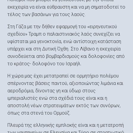
εκεχειρία να είναι εύθραυστη και να μη σηματοδοτεί το
τέλος των βασάνων για τους λαούς.
Στη Γάζα με την δήθεν εφαρμογή του «ειρηνευτικού
σχεδίου» Τραμπ ο παλαιστινιακός λαός συνεχίζει να
υφίσταται μια γενοκτονία, ενώ αντίστοιχη κατάσταση
υπάρχει και στη Δυτική Όχθη. Στο Λίβανο η εκεχειρία
συνοδεύεται από βομβαρδισμούς και δολοφονίες από
το κράτος- δολοφόνο του Ισραήλ.
Η χώρα μας έχει μετατραπεί σε ορμητήριο πολέμου
σπέρνοντας βάσεις παντού, αξιοποιώντας λιμάνια και
αεροδρόμια, δίνοντας γη και ύδωρ στους
ιμπεριαλιστές ενώ στα σχέδιά τους είναι και η
αποστολή νέων στρατευμάτων εκτός των συνόρων,
όπως στα στενά του Ορμούζ.
Πλευρά της ελληνικής εμπλοκής είναι και η μετατροπή
των ναυπηγείων σε Ελευσίνα και Σύρο σε στρατιωτικό